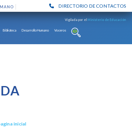
DIRECTORIO DE CONTACTOS
UMANO
Vigilada por el
Ministerio de Educación
Biblioteca
Desarrollo Humano
Voceros
ADA
agina inicial