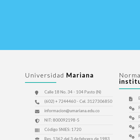
Universidad
Mariana
Norma
instit
Calle 18 No. 34 - 104 Pasto (N)
(602) + 7244460 - Cel. 3127306850
informacion@umariana.edu.co
NIT: 800092198-5
Código SNIES: 1720
Res. 1362 del 3 de febrero de 1983