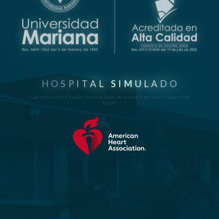
H
O
S
P
I
T
A
L
S
I
M
U
L
A
D
O
Cuenta con certificación internacional de la American Heart Association
(AHA)