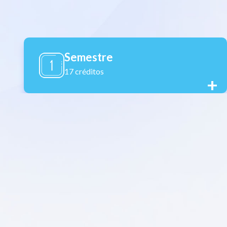
Semestre
17 créditos
+
+