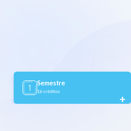
Semestre
16 créditos
+
+