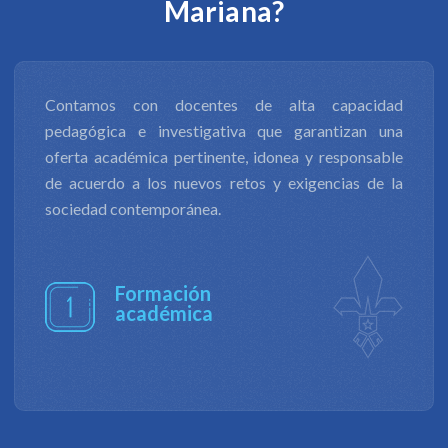
Mariana?
d
La productividad de nuestra investigación científic
a
y tecnológica, y la innovación, nos permite contribui
e
al desarrollo económico, social, productivo, cultura
a
y ambiental de diversos entornos, además d
formular respuestas a los retos en ámbitos d
derechos humanos, de equidad y justicia social.
Investigación
de impacto