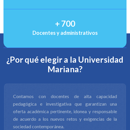
+
700
Docentes y administrativos
¿Por qué elegir a la Universidad
Mariana?
dad
La productividad de nuestra investigación científ
una
y tecnológica, y la innovación, nos permite contrib
ble
al desarrollo económico, social, productivo, cultu
 la
y ambiental de diversos entornos, además
formular respuestas a los retos en ámbitos